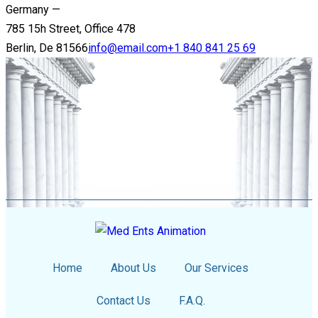
Germany —
785 15h Street, Office 478
Berlin, De 81566
info@email.com
+1 840 841 25 69
Home
About Us
Our Services
Contact Us
F.A.Q.