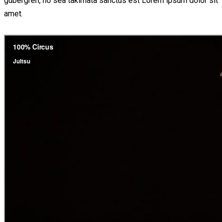
gubergren, no sea takimata sanctus est Lorem ipsum dolor sit
amet.