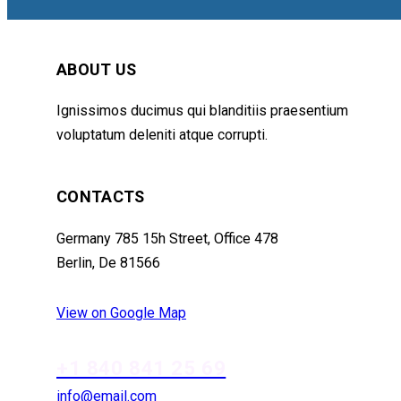
ABOUT US
Ignissimos ducimus qui blanditiis praesentium
voluptatum deleniti atque corrupti.
facebook-
instagram
tik-
CONTACTS
1
tok
Germany 785 15h Street, Office 478
Berlin, De 81566
View on Google Map
+1 840 841 25 69
info@email.com