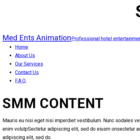
Med Ents Animation
Professional hotel entertainm
Home
About Us
Our Services
Contact Us
F.A.Q.
facebook-
instagram
tik-
SMM CONTENT
1
tok
Mauris eu nisi eget nisi imperdiet vestibulum. Nunc sodales vehi
enim volutpSectetur adipiscing elit, sed do eiusm onsectetur adip
adipiscing elit, sed do.