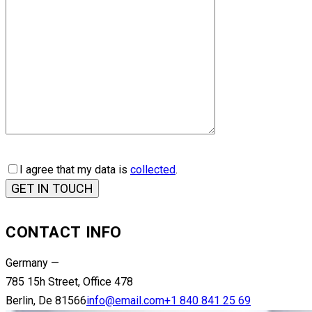
I agree that my data is
collected
.
CONTACT INFO
Germany —
785 15h Street, Office 478
Berlin, De 81566
info@email.com
+1 840 841 25 69