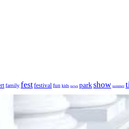
fest
show
t
park
rt
festival
family
fun
kids
news
summer