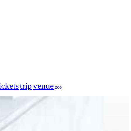
ickets
trip
venue
zoo