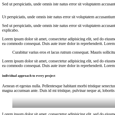
Sed ut perspiciatis, unde omnis iste natus error sit voluptatem accusan
Ut perspiciatis, unde omnis iste natus error sit voluptatem accusantium
Sed ut perspiciatis, unde omnis iste natus error sit voluptatem accusan
explicabo.
Lorem ipsum dolor sit amet, consectetur adipisicing elit, sed do eiusm
ea commodo consequat. Duis aute irure dolor in reprehenderit. Lorem i
Curabitur varius eros et lacus rutrum consequat. Mauris sollicit
Lorem ipsum dolor sit amet, consectetur adipisicing elit, sed do eiusm
ea commodo consequat. Duis aute irure dolor in reprehenderit. Lorem i
individual approach to every project
Aenean et egestas nulla. Pellentesque habitant morbi tristique senectus
magna accumsan ante. Duis id mi tristique, pulvinar neque at, lobortis 
Lorem ipsum dolor sit amet, consectetur adipisicing elit, sed do eiusm