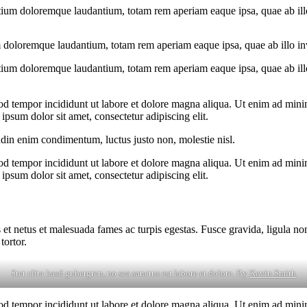
tium doloremque laudantium, totam rem aperiam eaque ipsa, quae ab illo i
 doloremque laudantium, totam rem aperiam eaque ipsa, quae ab illo inven
tium doloremque laudantium, totam rem aperiam eaque ipsa, quae ab illo i
od tempor incididunt ut labore et dolore magna aliqua. Ut enim ad minim
psum dolor sit amet, consectetur adipiscing elit.
udin enim condimentum, luctus justo non, molestie nisl.
od tempor incididunt ut labore et dolore magna aliqua. Ut enim ad minim
psum dolor sit amet, consectetur adipiscing elit.
 et netus et malesuada fames ac turpis egestas. Fusce gravida, ligula non 
tortor.
Stet clita kasd gubergren, no sea sanctus est labore et dolore. By
Kevin Smith
od tempor incididunt ut labore et dolore magna aliqua. Ut enim ad minim