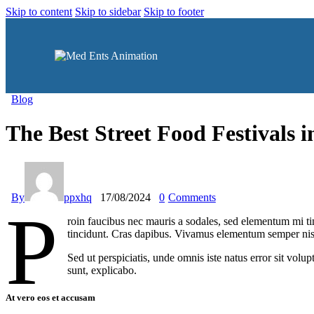
Skip to content
Skip to sidebar
Skip to footer
Blog
The Best Street Food Festivals 
By
ppxhq
17/08/2024
0
Comments
P
roin faucibus nec mauris a sodales, sed elementum mi tin
tincidunt. Cras dapibus. Vivamus elementum semper nisi. 
Sed ut perspiciatis, unde omnis iste natus error sit vol
sunt, explicabo.
At vero eos et accusam