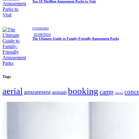
Top 10 Thrilling Amusement Parks to Visit
STANDARD
02/09/2024
The Ultimate Guide to Family-Friendly Amusement Parks
Tags
aerial
booking
camp
conce
amusement
animals
circus