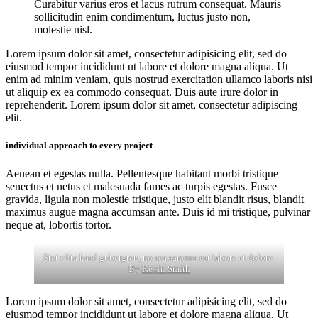
Curabitur varius eros et lacus rutrum consequat. Mauris
sollicitudin enim condimentum, luctus justo non,
molestie nisl.
Lorem ipsum dolor sit amet, consectetur adipisicing elit, sed do
eiusmod tempor incididunt ut labore et dolore magna aliqua. Ut
enim ad minim veniam, quis nostrud exercitation ullamco laboris nisi
ut aliquip ex ea commodo consequat. Duis aute irure dolor in
reprehenderit. Lorem ipsum dolor sit amet, consectetur adipiscing
elit.
individual approach to every project
Aenean et egestas nulla. Pellentesque habitant morbi tristique
senectus et netus et malesuada fames ac turpis egestas. Fusce
gravida, ligula non molestie tristique, justo elit blandit risus, blandit
maximus augue magna accumsan ante. Duis id mi tristique, pulvinar
neque at, lobortis tortor.
Stet clita kasd gubergren, no sea sanctus est labore et dolore.
By
Kevin Smith
Lorem ipsum dolor sit amet, consectetur adipisicing elit, sed do
eiusmod tempor incididunt ut labore et dolore magna aliqua. Ut