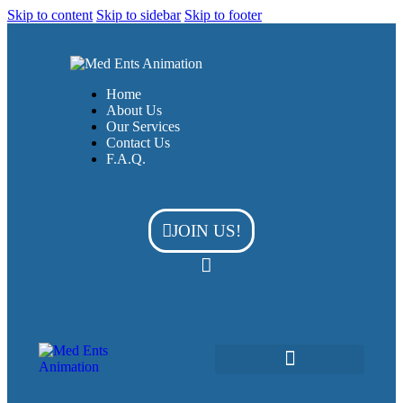
Skip to content
Skip to sidebar
Skip to footer
Home
About Us
Our Services
Contact Us
F.A.Q.
JOIN US!