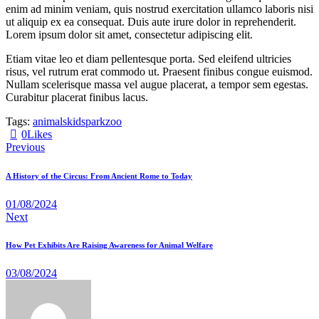
enim ad minim veniam, quis nostrud exercitation ullamco laboris nisi
ut aliquip ex ea consequat. Duis aute irure dolor in reprehenderit.
Lorem ipsum dolor sit amet, consectetur adipiscing elit.
Etiam vitae leo et diam pellentesque porta. Sed eleifend ultricies
risus, vel rutrum erat commodo ut. Praesent finibus congue euismod.
Nullam scelerisque massa vel augue placerat, a tempor sem egestas.
Curabitur placerat finibus lacus.
Tags:
animals
kids
park
zoo
0
Likes
Previous
A History of the Circus: From Ancient Rome to Today
01/08/2024
Next
How Pet Exhibits Are Raising Awareness for Animal Welfare
03/08/2024