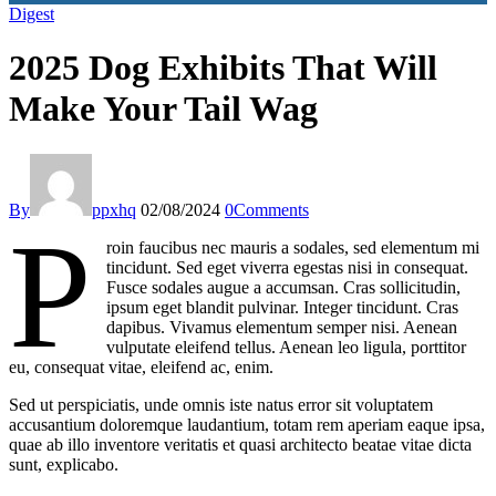
Digest
Our Services
2025 Dog Exhibits That Will
Make Your Tail Wag
By
ppxhq
02/08/2024
0
Comments
P
roin faucibus nec mauris a sodales, sed elementum mi
tincidunt. Sed eget viverra egestas nisi in consequat.
Fusce sodales augue a accumsan. Cras sollicitudin,
ipsum eget blandit pulvinar. Integer tincidunt. Cras
dapibus. Vivamus elementum semper nisi. Aenean
vulputate eleifend tellus. Aenean leo ligula, porttitor
eu, consequat vitae, eleifend ac, enim.
Sed ut perspiciatis, unde omnis iste natus error sit voluptatem
accusantium doloremque laudantium, totam rem aperiam eaque ipsa,
quae ab illo inventore veritatis et quasi architecto beatae vitae dicta
sunt, explicabo.