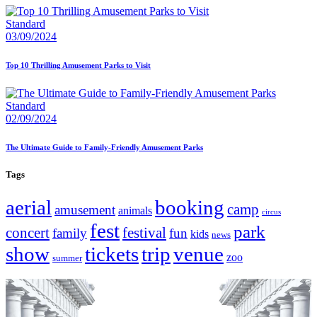
Standard
03/09/2024
Top 10 Thrilling Amusement Parks to Visit
Standard
02/09/2024
The Ultimate Guide to Family-Friendly Amusement Parks
Tags
aerial
booking
camp
amusement
animals
circus
fest
park
concert
festival
family
fun
kids
news
show
tickets
trip
venue
zoo
summer