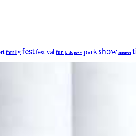
fest
show
t
park
rt
festival
family
fun
kids
news
summer