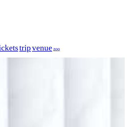
ickets
trip
venue
zoo