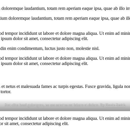
 doloremque laudantium, totam rem aperiam eaque ipsa, quae ab illo inven
tium doloremque laudantium, totam rem aperiam eaque ipsa, quae ab illo i
od tempor incididunt ut labore et dolore magna aliqua. Ut enim ad minim
psum dolor sit amet, consectetur adipiscing elit.
udin enim condimentum, luctus justo non, molestie nisl.
od tempor incididunt ut labore et dolore magna aliqua. Ut enim ad minim
psum dolor sit amet, consectetur adipiscing elit.
 et netus et malesuada fames ac turpis egestas. Fusce gravida, ligula non 
tortor.
Stet clita kasd gubergren, no sea sanctus est labore et dolore. By
Kevin Smith
od tempor incididunt ut labore et dolore magna aliqua. Ut enim ad minim
 sit amet, consectetur adipiscing elit.