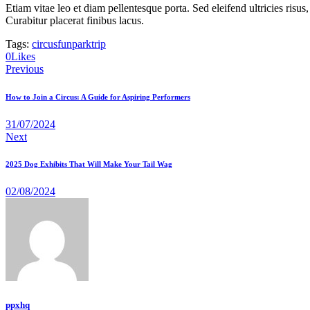
Etiam vitae leo et diam pellentesque porta. Sed eleifend ultricies ri
Curabitur placerat finibus lacus.
Tags:
circus
fun
park
trip
0
Likes
Previous
How to Join a Circus: A Guide for Aspiring Performers
31/07/2024
Next
2025 Dog Exhibits That Will Make Your Tail Wag
02/08/2024
ppxhq