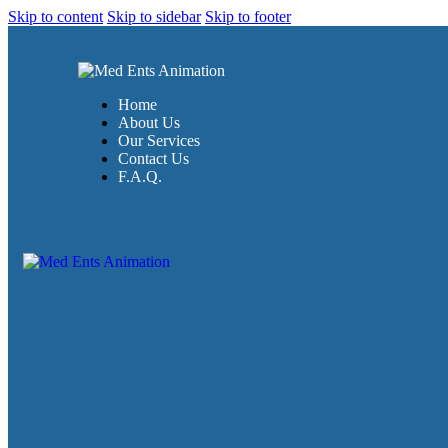
Skip to content
Skip to sidebar
Skip to footer
Home
About Us
Our Services
Contact Us
F.A.Q.