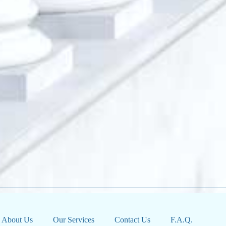
About Us
Our Services
Contact Us
F.A.Q.