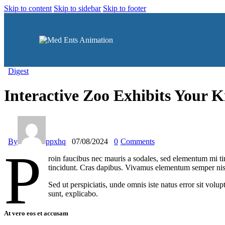
Skip to content
Skip to sidebar
Skip to footer
Digest
Interactive Zoo Exhibits Your K
By
ppxhq
07/08/2024
0
Comments
P
roin faucibus nec mauris a sodales, sed elementum mi tin
tincidunt. Cras dapibus. Vivamus elementum semper nisi. 
Sed ut perspiciatis, unde omnis iste natus error sit vol
sunt, explicabo.
At vero eos et accusam