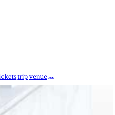
ickets
trip
venue
zoo