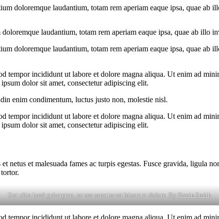
tium doloremque laudantium, totam rem aperiam eaque ipsa, quae ab illo i
 doloremque laudantium, totam rem aperiam eaque ipsa, quae ab illo inven
tium doloremque laudantium, totam rem aperiam eaque ipsa, quae ab illo i
od tempor incididunt ut labore et dolore magna aliqua. Ut enim ad minim
psum dolor sit amet, consectetur adipiscing elit.
udin enim condimentum, luctus justo non, molestie nisl.
od tempor incididunt ut labore et dolore magna aliqua. Ut enim ad minim
psum dolor sit amet, consectetur adipiscing elit.
 et netus et malesuada fames ac turpis egestas. Fusce gravida, ligula non 
tortor.
Stet clita kasd gubergren, no sea sanctus est labore et dolore. By
Kevin Smith
od tempor incididunt ut labore et dolore magna aliqua. Ut enim ad minim