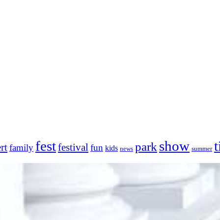
fest
show
t
park
rt
festival
family
fun
kids
news
summer