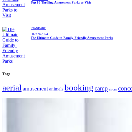
Top 10 Thrilling Amusement Parks to Visit
STANDARD
02/09/2024
The Ultimate Guide to Family-Friendly Amusement Parks
Tags
aerial
booking
camp
conce
amusement
animals
circus