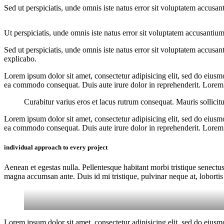
Sed ut perspiciatis, unde omnis iste natus error sit voluptatem accusan
Ut perspiciatis, unde omnis iste natus error sit voluptatem accusantium
Sed ut perspiciatis, unde omnis iste natus error sit voluptatem accusan
explicabo.
Lorem ipsum dolor sit amet, consectetur adipisicing elit, sed do eiusm
ea commodo consequat. Duis aute irure dolor in reprehenderit. Lorem i
Curabitur varius eros et lacus rutrum consequat. Mauris sollicit
Lorem ipsum dolor sit amet, consectetur adipisicing elit, sed do eiusm
ea commodo consequat. Duis aute irure dolor in reprehenderit. Lorem i
individual approach to every project
Aenean et egestas nulla. Pellentesque habitant morbi tristique senectus
magna accumsan ante. Duis id mi tristique, pulvinar neque at, lobortis 
Lorem ipsum dolor sit amet, consectetur adipisicing elit, sed do eiusm